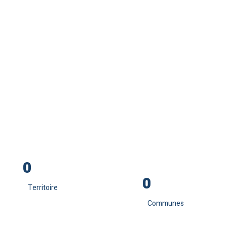
0
Professionnels
de santé
0
Habitants
0
0
Territoire
Communes