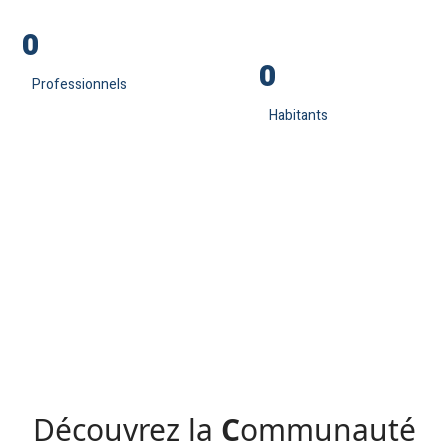
0
0
Professionnels
Habitants
Découvrez la
C
ommunauté
P
rofessionnelle
T
erritoriale de
S
anté du Mont-Blanc
Découvrez la
C
ommunauté