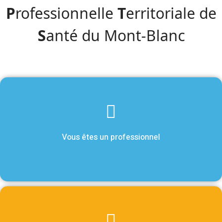
P
rofessionnelle
T
erritoriale de
S
anté du Mont-Blanc
Vous êtes un professionnel